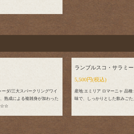
ランブルスコ・サラミー
5,500円
(税込)
リャーダ/三大スパークリングワイ
産地:エミリア ロマーニャ 品
、熟成による複雑身が加わった
味で、しっかりとした飲みごた
☆☆