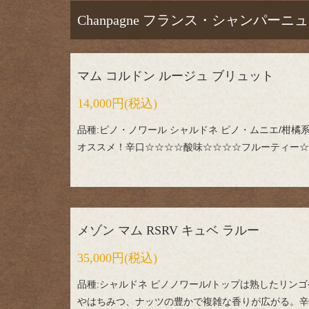
Chanpagne フランス・シャンパーニュ
マム コルドン ルージュ ブリュット
14,000円
(税込)
品種:ピノ・ノワール シャルドネ ピノ・ムニエ/柑
オススメ！辛口☆☆☆☆酸味☆☆☆☆フルーティー☆
メゾン マム RSRV キュベ ラルー
35,000円
(税込)
品種:シャルドネ ピノノワール/トップは熟したリン
やはちみつ、ナッツの豊かで複雑な香りが広がる。辛