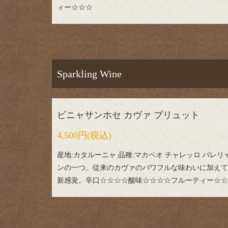
ィー☆☆☆
Sparkling Wine
ビニャサンホセ カヴァ ブリュット
4,500円
(税込)
産地:カタルーニャ 品種:マカベオ チャレッロ バレ
ンの一つ。従来のカヴァのパワフルな味わいに加えて
新感覚。辛口☆☆☆☆酸味☆☆☆☆フルーティー☆☆