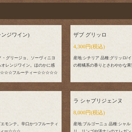
レンジワイン)
ザブ グリッロ
4,300円
(税込)
ピノ・グリージョ、ソーヴィニヨ
産地:シチリア 品種:グリッロ
るオレンジワイン。ほのかに感
の柑橘系の香りとさわやかな果
☆☆☆フルーティー☆☆☆☆☆
ラ シャブリジェンヌ
8,000円
(税込)
・ピエモンテ。辛口かつフルーティ
産地:ブルゴーニュ 品種:シャ
ィー☆☆☆
リ。リンゴや洋ナシのエレガン