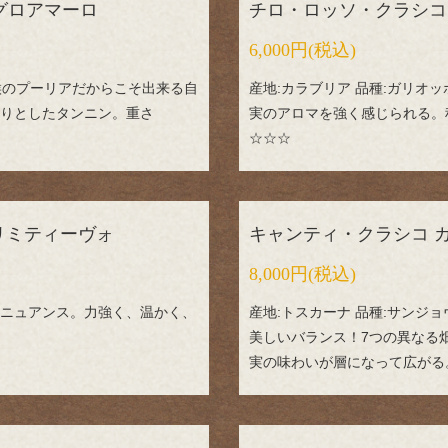
ネグロアマーロ
チロ・ロッソ・クラシコ
6,000円
(税込)
気候のプーリアだからこそ出来る自
産地:カラブリア 品種:ガリオ
りとしたタンニン。重さ
実のアロマを強く感じられる。程
☆☆☆
リミティーヴォ
キャンティ・クラシコ 
8,000円
(税込)
ニュアンス。力強く、温かく、
産地:トスカーナ 品種:サンジ
美しいバランス！7つの異なる
実の味わいが層になって広がる