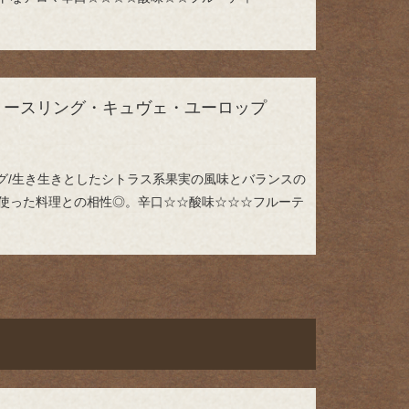
リースリング・キュヴェ・ユーロップ
ング/生き生きとしたシトラス系果実の風味とバランスの
使った料理との相性◎。辛口☆☆酸味☆☆☆フルーテ