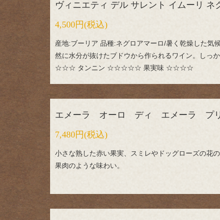
ヴィニエティ デル サレント イムーリ 
4,500円
(税込)
産地:ブーリア 品種:ネグロアマーロ/暑く乾燥した
然に水分が抜けたブドウから作られるワイン。しっか
☆☆☆ タンニン ☆☆☆☆☆ 果実味 ☆☆☆☆
エメーラ オーロ ディ エメーラ プ
7,480円
(税込)
小さな熟した赤い果実、スミレやドッグローズの花の
果肉のような味わい。