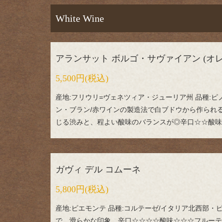
White Wine
アランサット ボルゴ・サヴァイアン (オ
5,500円
(税込)
産地:フリウリ=ヴェネツィア・ジューリア州 品種:
ン・ブラン/赤ワインの製造法で白ブドウから作られ
じる渋みと、程よい酸味のバランスが◎辛口☆☆酸味
ガヴィ デル コムーネ
5,800円
(税込)
産地:ピエモンテ 品種:コルテーゼ/イタリア北西部
で、滑らかな印象。辛口☆☆☆☆酸味☆☆☆フルーテ