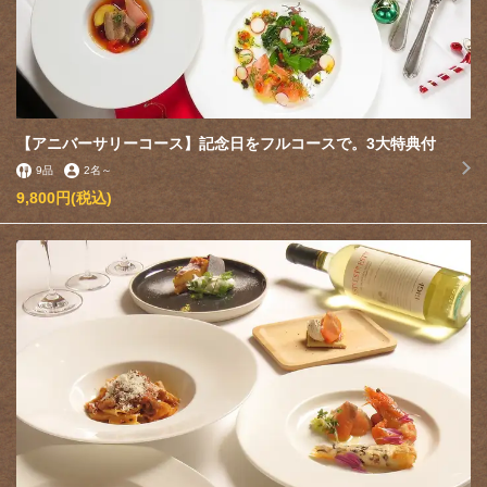
【アニバーサリーコース】記念日をフルコースで。3大特典付
9品
2名
～
9,800円
(税込)