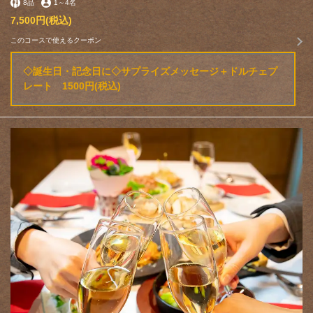
8品
1
～
4名
7,500円
(税込)
このコースで使えるクーポン
◇誕生日・記念日に◇サプライズメッセージ＋ドルチェプ
レート 1500円(税込)
この店舗情報をシェアする
コース | La Aerny Marris （ラ・アーニーマリス）本八幡
千葉県市川市南八幡４‐９‐７
https://laaernymarris-motoyawata.owst.jp/courses
お店情報をコピー
閉じる