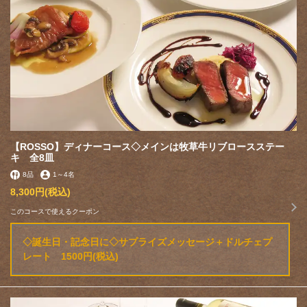
【ROSSO】ディナーコース◇メインは牧草牛リブロースステー
キ 全8皿
8品
1
～
4名
8,300円
(税込)
このコースで使えるクーポン
◇誕生日・記念日に◇サプライズメッセージ＋ドルチェプ
レート 1500円(税込)