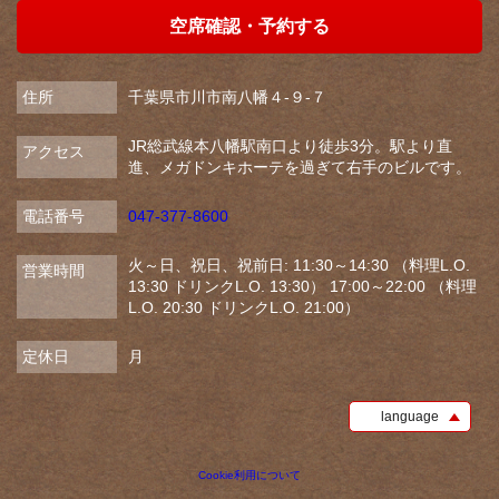
空席確認・予約する
住所
千葉県市川市南八幡４‐９‐７
JR総武線本八幡駅南口より徒歩3分。駅より直
アクセス
進、メガドンキホーテを過ぎて右手のビルです。
電話番号
047-377-8600
火～日、祝日、祝前日: 11:30～14:30 （料理L.O.
営業時間
13:30 ドリンクL.O. 13:30） 17:00～22:00 （料理
L.O. 20:30 ドリンクL.O. 21:00）
定休日
月
language
Cookie利用について