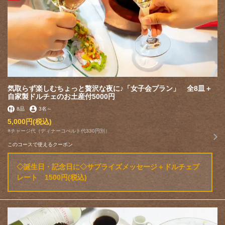
気取らず楽しむちょっと贅沢な夜に♪「女子会プラン」 全8皿＋
自家製ドルチェのお土産付5000円
8品
3名
～
5,000円
(税込)
※チャージ代（ディナーコぺルト代330円別）
このコースで使えるクーポン
◇誕生日・記念日に◇サプライズメッセージ＋ドルチェプ
レート 1500円(税込)